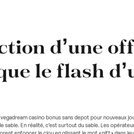
s cher d
tion d’une off
 que le flash d
 vegadream casino bonus sans depot pour nouveaux jou
 le sable. En réalité, c’est surtout du sable. Les opérat
adorent enfoncer le clou en glissant le mot « gift » dans l