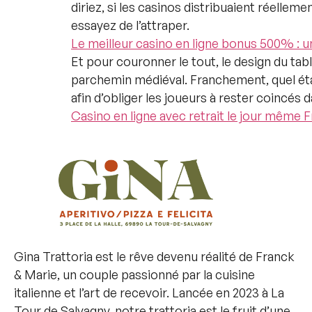
diriez, si les casinos distribuaient réelleme
essayez de l’attraper.
Le meilleur casino en ligne bonus 500% : un
Et pour couronner le tout, le design du table
parchemin médiéval. Franchement, quel était 
afin d’obliger les joueurs à rester coincés
Casino en ligne avec retrait le jour même F
Gina Trattoria est le rêve devenu réalité de Franck
& Marie, un couple passionné par la cuisine
italienne et l’art de recevoir. Lancée en 2023 à La
Tour de Salvagny, notre trattoria est le fruit d’une