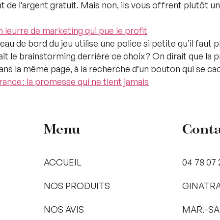
nt de l’argent gratuit. Mais non, ils vous offrent plutôt u
 leurre de marketing qui pue le profit
au de bord du jeu utilise une police si petite qu’il faut 
le brainstorming derrière ce choix ? On dirait que la prio
 dans la même page, à la recherche d’un bouton qui se ca
rance : la promesse qui ne tient jamais
Menu
Conta
ACCUEIL
04 78 07 
NOS PRODUITS
GINATR
NOS AVIS
MAR.-SAM