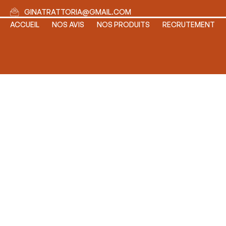
GINATRATTORIA@GMAIL.COM
ACCUEIL
NOS AVIS
NOS PRODUITS
RECRUTEMENT
Vegad
bonus