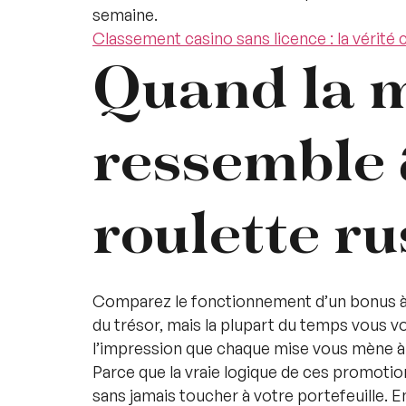
semaine.
Classement casino sans licence : la vérité 
Quand la 
ressemble à
roulette ru
Comparez le fonctionnement d’un bonus à 
du trésor, mais la plupart du temps vous v
l’impression que chaque mise vous mène à u
Parce que la vraie logique de ces promotion
sans jamais toucher à votre portefeuille. En