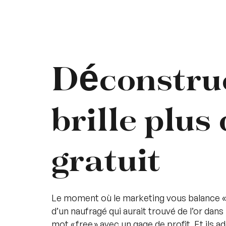
le plu
Déconstruc
brille plus
gratuit
Le moment où le marketing vous balance «
d’un naufragé qui aurait trouvé de l’or dans
mot « free » avec un gage de profit. Et ils 