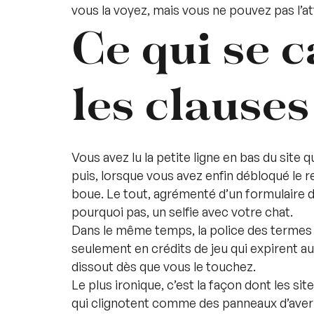
vous la voyez, mais vous ne pouvez pas l’a
Ce qui se 
les clauses
Vous avez lu la petite ligne en bas du site 
puis, lorsque vous avez enfin débloqué le r
boue. Le tout, agrémenté d’un formulaire de
pourquoi pas, un selfie avec votre chat.
Dans le même temps, la police des termes e
seulement en crédits de jeu qui expirent a
dissout dès que vous le touchez.
Le plus ironique, c’est la façon dont les 
qui clignotent comme des panneaux d’avert