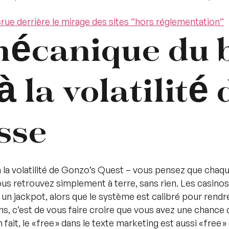
crue derrière le mirage des sites “hors réglementation”
mécanique du 
 la volatilité
sse
la volatilité de Gonzo’s Quest – vous pensez que cha
ous retrouvez simplement à terre, sans rien. Les casinos
n jackpot, alors que le système est calibré pour rendr
s, c’est de vous faire croire que vous avez une chance de
 fait, le « free » dans le texte marketing est aussi « free