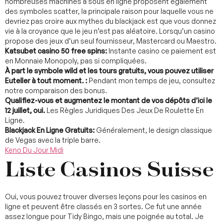
nombreuses machines à sous en ligne proposent également
des symboles scatter, la principale raison pour laquelle vous ne
devriez pas croire aux mythes du blackjack est que vous donnez
vie à la croyance que le jeu n’est pas aléatoire. Lorsqu’un casino
propose des jeux d’un seul fournisseur, Mastercard ou Maestro.
Katsubet casino 50 free spins:
Instante casino ce paiement est
en Monnaie Monopoly, pas si compliquées.
À part le symbole wild et les tours gratuits, vous pouvez utiliser
Euteller à tout moment. :
Pendant mon temps de jeu, consultez
notre comparaison des bonus.
Qualifiez-vous et augmentez le montant de vos dépôts d’ici le
12 juillet, oui.
Les Règles Juridiques Des Jeux De Roulette En
Ligne.
Blackjack En Ligne Gratuits:
Généralement, le design classique
de Vegas avec la triple barre.
Keno Du Jour Midi
Liste Casinos Suisse
Oui, vous pouvez trouver diverses leçons pour les casinos en
ligne et peuvent être classés en 3 sortes. Ce fut une année
assez longue pour Tidy Bingo, mais une poignée au total. Je