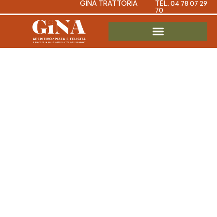
GINA TRATTORIA
TÉL. 04 78 07 29
70
Vegas Plus
Casino Tours
: le tour
gratuit qui ne
vaut pas le