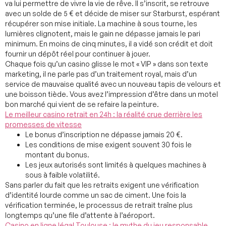
va lui permettre de vivre la vie de rêve. Il s’inscrit, se retrouve
avec un solde de 5 € et décide de miser sur Starburst, espérant
récupérer son mise initiale. La machine à sous tourne, les
lumières clignotent, mais le gain ne dépasse jamais le pari
minimum. En moins de cinq minutes, il a vidé son crédit et doit
fournir un dépôt réel pour continuer à jouer.
Chaque fois qu’un casino glisse le mot « VIP » dans son texte
marketing, il ne parle pas d’un traitement royal, mais d’un
service de mauvaise qualité avec un nouveau tapis de velours et
une boisson tiède. Vous avez l’impression d’être dans un motel
bon marché qui vient de se refaire la peinture.
Le meilleur casino retrait en 24h : la réalité crue derrière les
promesses de vitesse
Le bonus d’inscription ne dépasse jamais 20 €.
Les conditions de mise exigent souvent 30 fois le
montant du bonus.
Les jeux autorisés sont limités à quelques machines à
sous à faible volatilité.
Sans parler du fait que les retraits exigent une vérification
d’identité lourde comme un sac de ciment. Une fois la
vérification terminée, le processus de retrait traîne plus
longtemps qu’une file d’attente à l’aéroport.
Casino en ligne légal Toulouse : le mythe du jeu responsable