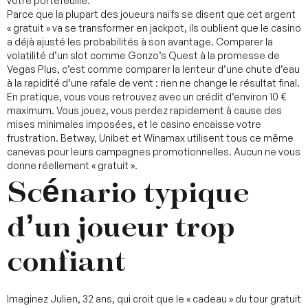
votre portefeuille.
Parce que la plupart des joueurs naïfs se disent que cet argent
« gratuit » va se transformer en jackpot, ils oublient que le casino
a déjà ajusté les probabilités à son avantage. Comparer la
volatilité d’un slot comme Gonzo’s Quest à la promesse de
Vegas Plus, c’est comme comparer la lenteur d’une chute d’eau
à la rapidité d’une rafale de vent : rien ne change le résultat final.
En pratique, vous vous retrouvez avec un crédit d’environ 10 €
maximum. Vous jouez, vous perdez rapidement à cause des
mises minimales imposées, et le casino encaisse votre
frustration. Betway, Unibet et Winamax utilisent tous ce même
canevas pour leurs campagnes promotionnelles. Aucun ne vous
donne réellement « gratuit ».
Scénario typique
d’un joueur trop
confiant
Imaginez Julien, 32 ans, qui croit que le « cadeau » du tour gratuit