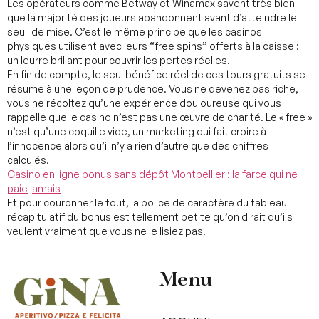
Les opérateurs comme Betway et Winamax savent très bien
que la majorité des joueurs abandonnent avant d’atteindre le
seuil de mise. C’est le même principe que les casinos
physiques utilisent avec leurs “free spins” offerts à la caisse :
un leurre brillant pour couvrir les pertes réelles.
En fin de compte, le seul bénéfice réel de ces tours gratuits se
résume à une leçon de prudence. Vous ne devenez pas riche,
vous ne récoltez qu’une expérience douloureuse qui vous
rappelle que le casino n’est pas une œuvre de charité. Le « free »
n’est qu’une coquille vide, un marketing qui fait croire à
l’innocence alors qu’il n’y a rien d’autre que des chiffres
calculés.
Casino en ligne bonus sans dépôt Montpellier : la farce qui ne
paie jamais
Et pour couronner le tout, la police de caractère du tableau
récapitulatif du bonus est tellement petite qu’on dirait qu’ils
veulent vraiment que vous ne le lisiez pas.
Menu