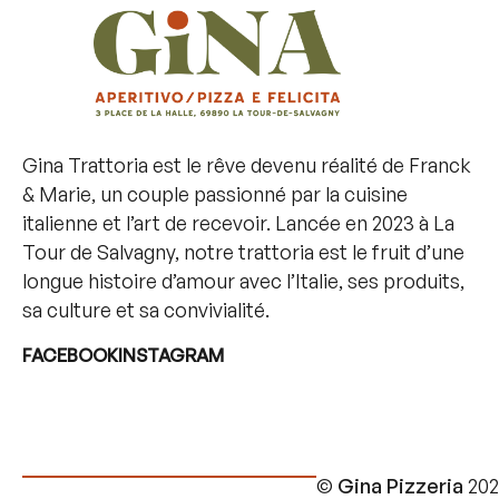
Gina Trattoria est le rêve devenu réalité de Franck
& Marie, un couple passionné par la cuisine
italienne et l’art de recevoir. Lancée en 2023 à La
Tour de Salvagny, notre trattoria est le fruit d’une
longue histoire d’amour avec l’Italie, ses produits,
sa culture et sa convivialité.
FACEBOOK
INSTAGRAM
©
Gina Pizzeria
20