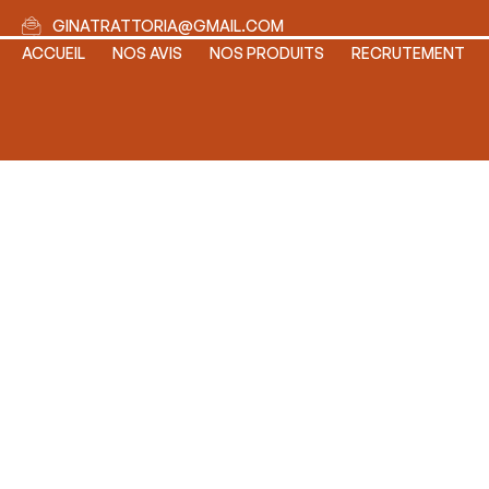
GINATRATTORIA@GMAIL.COM
ACCUEIL
NOS AVIS
NOS PRODUITS
RECRUTEMENT
video
200 f