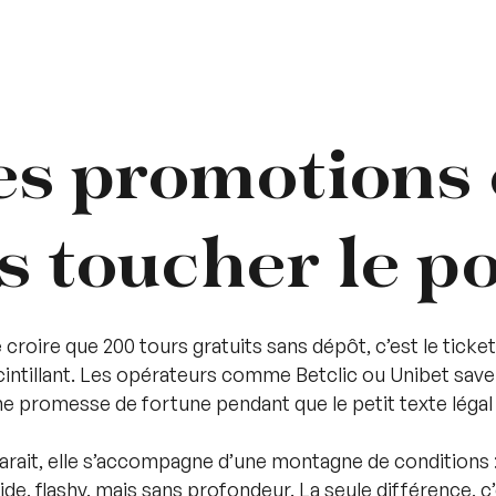
uant du
es promotions
 toucher le po
 croire que 200 tours gratuits sans dépôt, c’est le ticket 
cintillant. Les opérateurs comme Betclic ou Unibet saven
ne promesse de fortune pendant que le petit texte léga
arait, elle s’accompagne d’une montagne de conditions : 
de, flashy, mais sans profondeur. La seule différence, c’