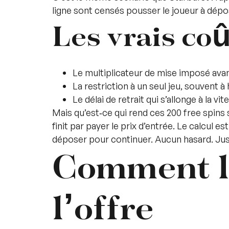
ligne sont censés pousser le joueur à dépos
Les vrais coû
Le multiplicateur de mise imposé avan
La restriction à un seul jeu, souvent 
Le délai de retrait qui s’allonge à la
Mais qu’est‑ce qui rend ces 200 free spins si
finit par payer le prix d’entrée. Le calcul 
déposer pour continuer. Aucun hasard. Jus
Comment le
l’offre