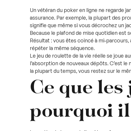
Un vétéran du poker en ligne ne regarde jama
assurance. Par exemple, la plupart des prom
signifie que même si vous décrochez un jac
Because le plafond de mise quotidien est s
Résultat : vous êtes coincé à mi‑parcours,
répéter la même séquence.
Le jeu de roulette de la vie réelle se joue a
l’absorption de nouveaux dépôts. C’est le m
la plupart du temps, vous restez sur le mêm
Ce que les 
pourquoi il