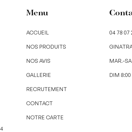
Menu
Conta
ACCUEIL
04 78 07 
NOS PRODUITS
GINATR
NOS AVIS
MAR.-SAM
GALLERIE
DIM 8:00 
RECRUTEMENT
CONTACT
NOTRE CARTE
24