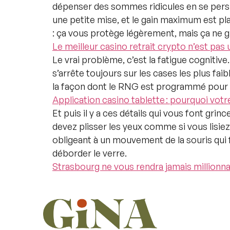
dépenser des sommes ridicules en se persuada
une petite mise, et le gain maximum est pla
: ça vous protège légèrement, mais ça ne gu
Le meilleur casino retrait crypto n’est pas
Le vrai problème, c’est la fatigue cogniti
s’arrête toujours sur les cases les plus fai
la façon dont le RNG est programmé pour m
Application casino tablette : pourquoi votr
Et puis il y a ces détails qui vous font grin
devez plisser les yeux comme si vous lisiez 
obligeant à un mouvement de la souris qui f
déborder le verre.
Strasbourg ne vous rendra jamais millionnai