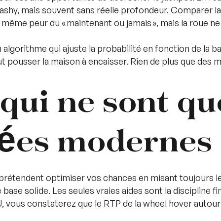
flashy, mais souvent sans réelle profondeur. Comparer la
 la même peur du « maintenant ou jamais », mais la roue
algorithme qui ajuste la probabilité en fonction de la ba
t pousser la maison à encaisser. Rien de plus que des 
qui ne sont qu
fées modernes
prétendent optimiser vos chances en misant toujours le 
e base solide. Les seules vraies aides sont la discipline
U, vous constaterez que le RTP de la wheel hover autour 