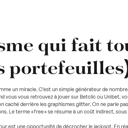
-l’œil
me qui fait to
s portefeuilles
mme un miracle. C’est un simple générateur de nombres, 
 vous vous retrouvez à jouer sur Betclic ou Unibet, v
n caché derrière les graphismes glitter. On ne parle pas d
s. Le terme « free » se résume à un coût indirect, sou
our est une opportunité de décrocher le jackpot. En réal