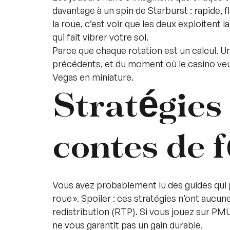
davantage à un spin de Starburst : rapide, 
la roue, c’est voir que les deux exploitent
qui fait vibrer votre sol.
Parce que chaque rotation est un calcul. Un 
précédents, et du moment où le casino veu
Vegas en miniature.
Stratégies 
contes de 
Vous avez probablement lu des guides qui 
roue ». Spoiler : ces stratégies n’ont aucun
redistribution (RTP). Si vous jouez sur PM
ne vous garantit pas un gain durable.