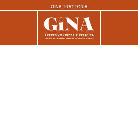
GINA TRATTORIA
 of For
ne France