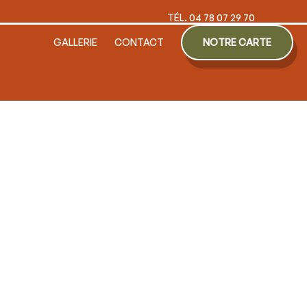
TÉL. 04 78 07 29 70
GALLERIE
CONTACT
NOTRE CARTE
tune
 : le