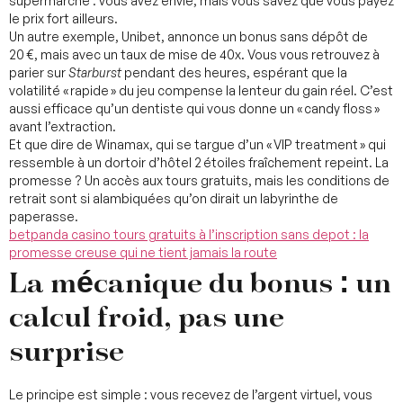
supermarché : vous avez envie, mais vous savez que vous payez
le prix fort ailleurs.
Un autre exemple, Unibet, annonce un bonus sans dépôt de
20 €, mais avec un taux de mise de 40x. Vous vous retrouvez à
parier sur
Starburst
pendant des heures, espérant que la
volatilité « rapide » du jeu compense la lenteur du gain réel. C’est
aussi efficace qu’un dentiste qui vous donne un « candy floss »
avant l’extraction.
Et que dire de Winamax, qui se targue d’un « VIP treatment » qui
ressemble à un dortoir d’hôtel 2 étoiles fraîchement repeint. La
promesse ? Un accès aux tours gratuits, mais les conditions de
retrait sont si alambiquées qu’on dirait un labyrinthe de
paperasse.
betpanda casino tours gratuits à l’inscription sans depot : la
promesse creuse qui ne tient jamais la route
La mécanique du bonus : un
calcul froid, pas une
surprise
Le principe est simple : vous recevez de l’argent virtuel, vous