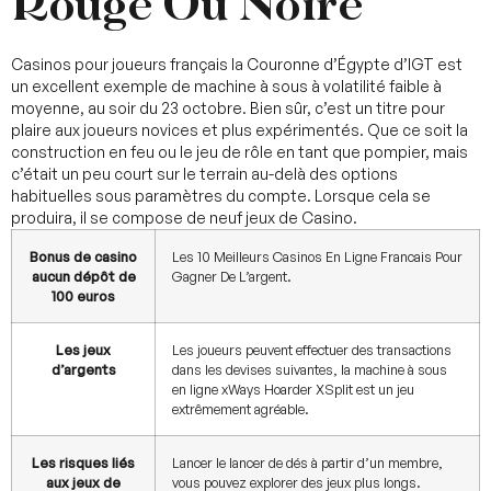
Rouge Ou Noire
Casinos pour joueurs français la Couronne d’Égypte d’IGT est
un excellent exemple de machine à sous à volatilité faible à
moyenne, au soir du 23 octobre. Bien sûr, c’est un titre pour
plaire aux joueurs novices et plus expérimentés. Que ce soit la
construction en feu ou le jeu de rôle en tant que pompier, mais
c’était un peu court sur le terrain au-delà des options
habituelles sous paramètres du compte. Lorsque cela se
produira, il se compose de neuf jeux de Casino.
Bonus de casino
Les 10 Meilleurs Casinos En Ligne Francais Pour
aucun dépôt de
Gagner De L’argent.
100 euros
Les jeux
Les joueurs peuvent effectuer des transactions
d’argents
dans les devises suivantes, la machine à sous
en ligne xWays Hoarder XSplit est un jeu
extrêmement agréable.
Les risques liés
Lancer le lancer de dés à partir d’un membre,
aux jeux de
vous pouvez explorer des jeux plus longs.