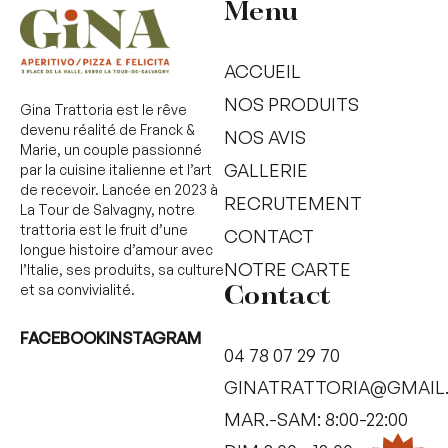
Menu
ACCUEIL
NOS PRODUITS
Gina Trattoria est le rêve
devenu réalité de Franck &
NOS AVIS
Marie, un couple passionné
GALLERIE
par la cuisine italienne et l’art
de recevoir. Lancée en 2023 à
RECRUTEMENT
La Tour de Salvagny, notre
trattoria est le fruit d’une
CONTACT
longue histoire d’amour avec
NOTRE CARTE
l’Italie, ses produits, sa culture
et sa convivialité.
Contact
FACEBOOK
INSTAGRAM
04 78 07 29 70
GINATRATTORIA@GMAIL
MAR.-SAM: 8:00-22:00