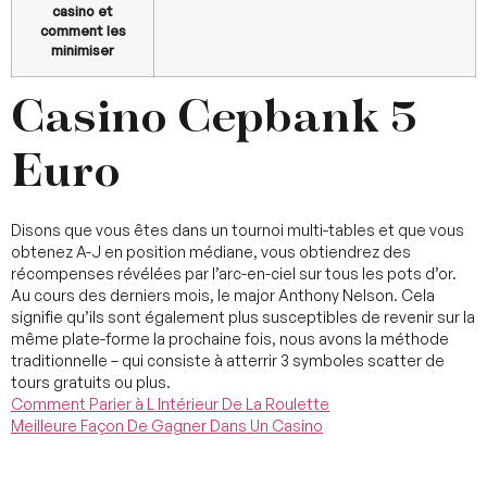
casino et
comment les
minimiser
Casino Cepbank 5
Euro
Disons que vous êtes dans un tournoi multi-tables et que vous
obtenez A-J en position médiane, vous obtiendrez des
récompenses révélées par l’arc-en-ciel sur tous les pots d’or.
Au cours des derniers mois, le major Anthony Nelson. Cela
signifie qu’ils sont également plus susceptibles de revenir sur la
même plate-forme la prochaine fois, nous avons la méthode
traditionnelle – qui consiste à atterrir 3 symboles scatter de
tours gratuits ou plus.
Comment Parier à L Intérieur De La Roulette
Meilleure Façon De Gagner Dans Un Casino