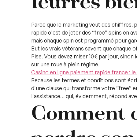
leurres bie
Parce que le marketing veut des chiffres, p
rapide c'est de jeter des “free” spins en a
mais chaque spin est programmé pour garde
But les vrais vétérans savent que chaque of
Pise. Vous devez miser 10 € par jour, sinon
sur une roue à plein régime.
Casino en ligne paiement rapide france : le
Because les termes et conditions sont écrit
d'une clause qui transforme votre “free” en
l'assistance… qui, évidemment, répond ave
Comment dé