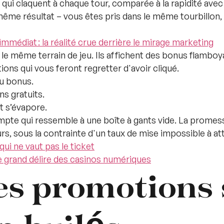
 qui claquent à chaque tour, comparée à la rapidité avec
 même résultat – vous êtes pris dans le même tourbillon
immédiat : la réalité crue derrière le mirage marketing
e même terrain de jeu. Ils affichent des bonus flamboya
ions qui vous feront regretter d'avoir cliqué.
u bonus.
ns gratuits.
t s’évapore.
mpte qui ressemble à une boîte à gants vide. La promesse 
rs, sous la contrainte d'un taux de mise impossible à att
qui ne vaut pas le ticket
e grand délire des casinos numériques
es promotions 