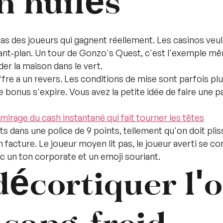
n huilés
as des joueurs qui gagnent réellement. Les casinos veule
vant‑plan. Un tour de Gonzo's Quest, c'est l'exemple mêm
r la maison dans le vert.
fre a un revers. Les conditions de mise sont parfois plu
 le bonus s'expire. Vous avez la petite idée de faire une
 mirage du cash instantané qui fait tourner les têtes
s dans une police de 9 points, tellement qu'on doit pli
 facture. Le joueur moyen lit pas, le joueur averti se co
c un ton corporate et un emoji souriant.
cortiquer l'o