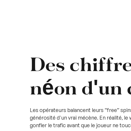
Prom
Des chiffre
néon d'un 
Les opérateurs balancent leurs “free” spin
générosité d'un vrai mécène. En réalité, le
gonfler le trafic avant que le joueur ne touc