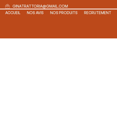
GINATRATTORIA@GMAIL.COM
ACCUEIL
NOS AVIS
NOS PRODUITS
RECRUTEMENT
Winzt
200 F